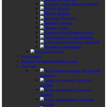
Большой теннис
Футбол
Хоккей
Баскетбол
Гандбол
Гамаки
Юниор футбол
Сетка флорбол
Сетки для мячей
Бадминтон
Для лазания
Основы для маскировочных сетей
Для дома
Для детской
кроватки
Сетки для
лестниц
Сетки для
балкона
Сетки для
бассейна