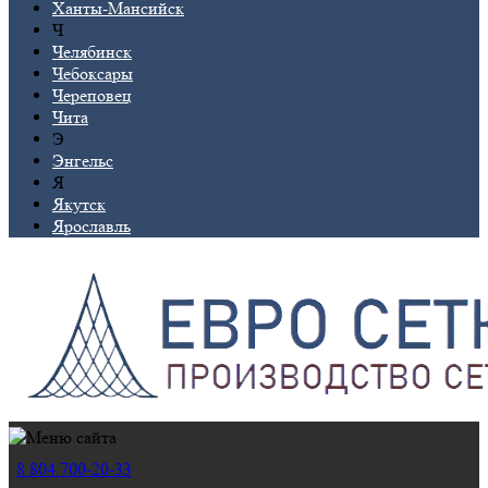
Ханты-Мансийск
Ч
Челябинск
Чебоксары
Череповец
Чита
Э
Энгельс
Я
Якутск
Ярославль
8 804 700-20-33