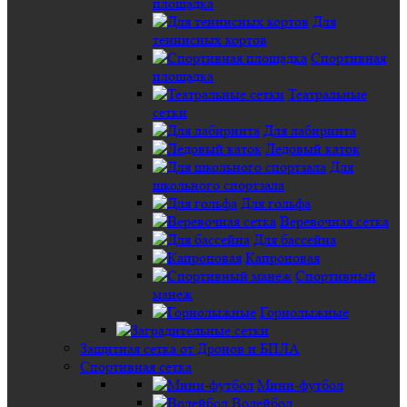
площадка
Для
теннисных кортов
Спортивная
площадка
Театральные
сетки
Для лабиринта
Ледовый каток
Для
школьного спортзала
Для гольфа
Веревочная сетка
Для бассейна
Капроновая
Спортивный
манеж
Горнолыжные
Защитная сетка от Дронов и БПЛА
Спортивная сетка
Мини-футбол
Волейбол