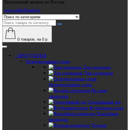
Бесплатный звонок по России
euro-setka@mail.ru
0
товаров, на 0 р.
ПРОДУКЦИЯ
Заградительные сетки
Для спортзала
Для стадионов
Оградительные сетки
На окна
спортзала
Спортивный зал
Футбольное поле
Хоккейная
площадка
Детская