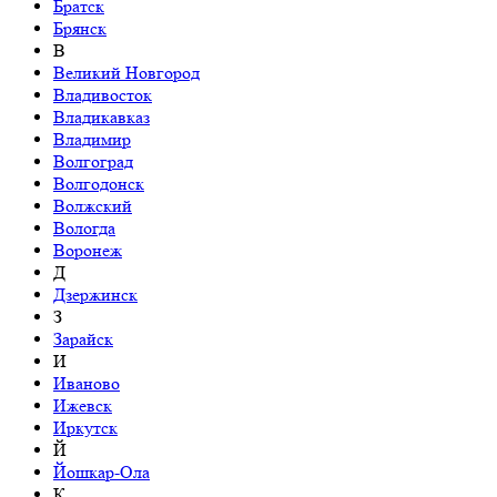
Братск
Брянск
В
Великий Новгород
Владивосток
Владикавказ
Владимир
Волгоград
Волгодонск
Волжский
Вологда
Воронеж
Д
Дзержинск
З
Зарайск
И
Иваново
Ижевск
Иркутск
Й
Йошкар-Ола
К