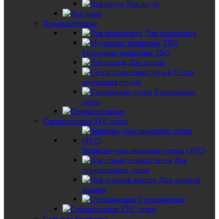
Для пруда
Промышленные
Для транспорта
Мусорные полигоны ТБО
Для склада
Сетки
крепления грузов
Такелажные
сетки
Строительные ЗУС сетки
Защитно-улавливающие сетки (ЗУС)
Для
строительных лесов
Для скатной
крыши
Страховочная
Сельское хозяйство