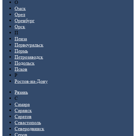
О
Омск
Орел
Оренбург
Орск
П
Пенза
Первоуральск
Пермь
Петрозаводск
Подольск
Псков
Р
Ростов-на-Дону
Рязань
С
Самара
Саранск
Саратов
Севастополь
Северодвинск
Серов