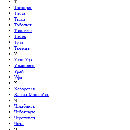
Т
Таганрог
Тамбов
Тверь
Тобольск
Тольятти
Томск
Тула
Тюмень
У
Улан-Удэ
Ульяновск
Урай
Уфа
Х
Хабаровск
Ханты-Мансийск
Ч
Челябинск
Чебоксары
Череповец
Чита
Э