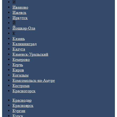
И
Иваново
Ижевск
Иркутск
Й
Йошкар-Ола
К
Казань
Калининград
Калуга
Каменск-Уральский
Кемерово
Керчь
Киров
Когалым
Комсомольск-на-Амуре
Кострома
Красногорск
Краснодар
Красноярск
Курган
Курск