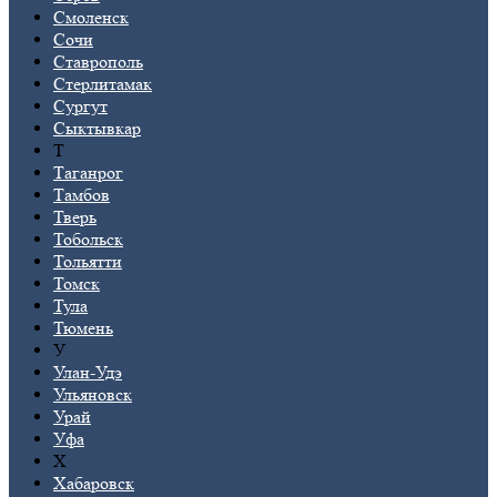
Смоленск
Сочи
Ставрополь
Стерлитамак
Сургут
Сыктывкар
Т
Таганрог
Тамбов
Тверь
Тобольск
Тольятти
Томск
Тула
Тюмень
У
Улан-Удэ
Ульяновск
Урай
Уфа
Х
Хабаровск